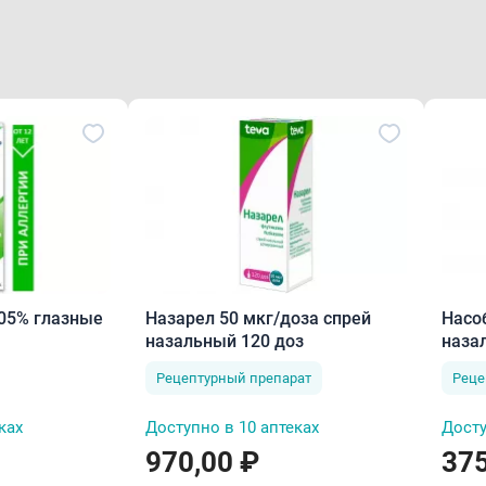
05% глазные
Назарел 50 мкг/доза спрей
Насо
назальный 120 доз
наза
Рецептурный препарат
Реце
ках
Доступно в 10 аптеках
Досту
970,00 ₽
375