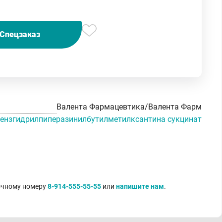
Спецзаказ
Валента Фармацевтика/Валента Фарм
ензгидрилпиперазинилбутилметилксантина сукцинат
точному номеру
8-914-555-55-55
или
напишите нам
.