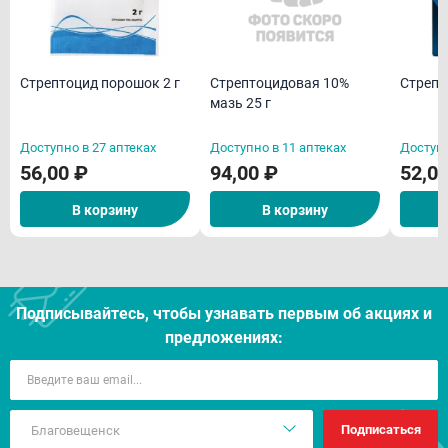
Стрептоцид порошок 2 г
Стрепт
Стрептоцидовая 10%
мазь 25 г
Доступно в 27 аптеках
Доступно в 11 аптеках
Доступн
56,00 ₽
94,00 ₽
52,0
В корзину
В корзину
Подписывайтесь, чтобы узнавать первым об акцияx и
предложениях:
Подписаться