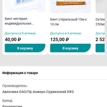
Бинт нестерил
Бинт стерильный 10м х
Октени
индивидуальная
16 см
250мл
упаковка 5м х 10 см
(дезин
Доступно в 5 аптеках
Доступно в 3 аптеках
Доступн
во)
40,00 ₽
125,00 ₽
2 520
В корзину
В корзину
Информация о товаре
Производитель:
Авексима ОАО/Пр.Анжеро-Судженский ХФЗ
Бренд:
Ранавексим