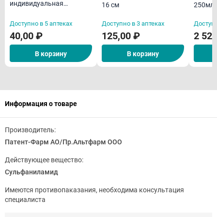
индивидуальная
16 см
250мл
упаковка 5м х 10 см
(дезин
Доступно в 5 аптеках
Доступно в 3 аптеках
Доступн
во)
40,00 ₽
125,00 ₽
2 520
В корзину
В корзину
Информация о товаре
Производитель:
Патент-Фарм АО/Пр.Альтфарм ООО
Действующее вещество:
Сульфаниламид
Имеются противопаказания, необходима консультация
специалиста