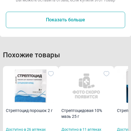
Показать больше
Похожие товары
Стрептоцид порошок 2 г
Стрепт
Стрептоцидовая 10%
мазь 25 г
Доступно в 26 аптеках
Доступно в 11 аптеках
Доступн