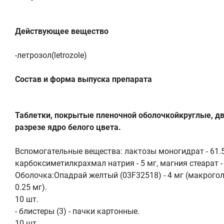
Действующее вещество
-летрозол(letrozole)
Состав и форма выпуска препарата
Таблетки, покрытые пленочной оболочкойкруглые, двоя
разрезе ядро белого цвета.
Вспомогательные вещества: лактозы моногидрат - 61.5
карбоксиметилкрахмал натрия - 5 мг, магния стеарат -
Оболочка:Опадрай желтый (03F32518) - 4 мг (макрогол 80
0.25 мг).
10 шт.
- блистеры (3) - пачки картонные.
10 шт.