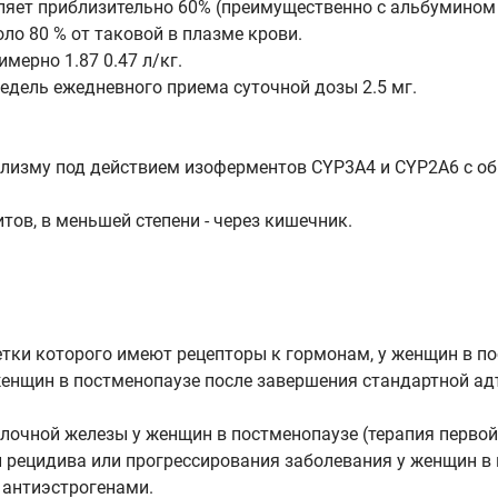
яет приблизительно 60% (преимущественно с альбумином -
ло 80 % от таковой в плазме крови.
мерно 1.87 0.47 л/кг.
недель ежедневного приема суточной дозы 2.5 мг.
болизму под действием изоферментов CYP3A4 и CYP2A6 с 
ов, в меньшей степени - через кишечник.
тки которого имеют рецепторы к гормонам, у женщин в по
енщин в постменопаузе после завершения стандартной ад
чной железы у женщин в постменопаузе (терапия первой 
 рецидива или прогрессирования заболевания у женщин в 
 антиэстрогенами.