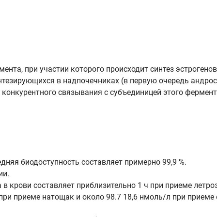
ента, при участии которого происходит синтез эстрогено
тезирующихся в надпочечниках (в первую очередь андросте
конкурентного связывания с субъединицей этого фермента
дняя биодоступность составляет примерно 99,9 %.
ии.
 крови составляет приблизительно 1 ч при приеме летрозо
ри приеме натощак и около 98.7 18,6 нмоль/л при приеме 