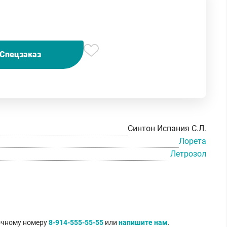
Спецзаказ
Синтон Испания С.Л.
Лорета
Летрозол
точному номеру
8-914-555-55-55
или
напишите нам
.