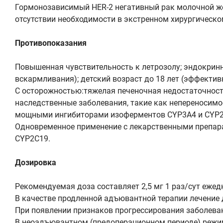
Гормонозависимый HER-2 негативный рак молочной же
отсутствии необходимости в экстренном хирургическ
Противопоказания
Повышенная чувствительность к летрозолу; эндокринн
вскармливания); детский возраст до 18 лет (эффективн
С осторожностью:тяжелая печеночная недостаточность
наследственные заболевания, такие как непереносимо
мощными ингибиторами изоферментов CYP3A4 и CYP2
Одновременное применение с лекарственными препара
CYP2C19.
Дозировка
Рекомендуемая доза составляет 2,5 мг 1 раз/сут ежед
В качестве продленной адъювантной терапии лечение д
При появлении признаков прогрессирования заболеван
В неоадъювантном (предоперационном периоде) режим