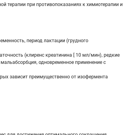
ой терапии при противопоказаниях к химиотерапии и
еменность, период лактации (грудного
точность (клиренс креатинина [ 10 мл/мин), редкие
я мальабсорбция, одновременное применение с
орых зависит преимущественно от изофермента
 мес для достижения оптимального сокращения