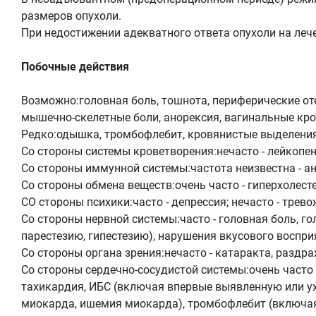
размеров опухоли.
При недостижении адекватного ответа опухоли на лече
Побочные действия
Возможно:головная боль, тошнота, периферические отек
мышечно-скелетные боли, анорексия, вагинальные кро
Редко:одышка, тромбофлебит, кровянистые выделения
Со стороны системы кроветворения:нечасто - лейкопен
Со стороны иммунной системы:частота неизвестна - а
Со стороны обмена веществ:очень часто - гиперхолест
СО стороны психики:часто - депрессия; нечасто - трев
Со стороны нервной системы:часто - головная боль, г
парестезию, гипестезию), нарушения вкусового воспр
Со стороны органа зрения:нечасто - катаракта, раздра
Со стороны сердечно-сосудистой системы:очень часто 
тахикардия, ИБС (включая впервые выявленную или у
миокарда, ишемия миокарда), тромбофлебит (включая т