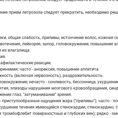
ние прием летрозола следует прекратить, необходимо реш
и, общая слабость, приливы, истончение волос, кожная сы
вотечения, лейкорея, запор, головокружение, повышение а
 из влагалища.
ия.
нафилактические реакции.
еринемия; часто - анорексия, повышение аппетита.
ожность (включая нервозность), раздражительность.
оловокружение; нечасто - сонливость, бессонница, ухудшен
иятия, эпизоды нарушения мозгового кровообращения, син
жение глаз, "затуманивание" зрения.
- приступообразные ощущения жара ("приливы"); часто - п
худшение течения имеющейся стенокардии, стенокардию, 
ромбофлебит поверхностных и глубоких вен); редко - эмбо