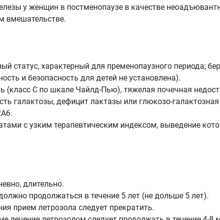
лезы у женщин в постменопаузе в качестве неоадъювантн
ом вмешательстве.
ый статус, характерный для пременопаузного периода; бер
ость и безопасность для детей не установлена).
 (класс С по шкале Чайлд-Пью), тяжелая почечная недоста
сть галактозы, дефицит лактазы или глюкозо-галактозна
A6.
тами с узким терапевтическим индексом, выведение кот
невно, длительно.
олжно продолжаться в течение 5 лет (не дольше 5 лет).
ия прием летрозола следует прекратить.
е лечение летрозолом следует продолжать в течение 4-8