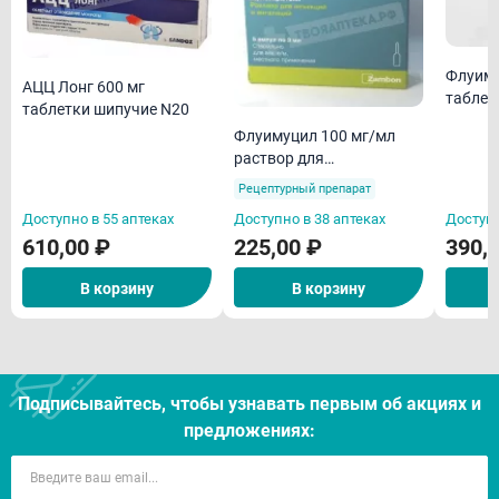
Флуиму
АЦЦ Лонг 600 мг
таблет
таблетки шипучие N20
Флуимуцил 100 мг/мл
раствор для
внутривенного введения
Рецептурный препарат
и ингаляций 3мл ампулы
Доступно в 55 аптеках
Доступно в 38 аптеках
Доступн
N5
610,00 ₽
225,00 ₽
390,
В корзину
В корзину
Подписывайтесь, чтобы узнавать первым об акцияx и
предложениях: