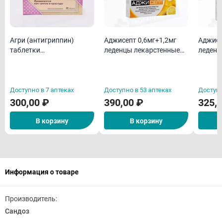
Агри (антигриппин)
Аджисепт 0,6мг+1,2мг
Аджисе
таблетки
леденцы лекарстенные
леденц
гомеопатическая N40
со вкусом и ароматом
со вку
меда и лимона N24
ментол
Доступно в 7 аптеках
Доступно в 53 аптеках
Доступн
300,00 ₽
390,00 ₽
325,
В корзину
В корзину
Информация о товаре
Производитель:
Сандоз