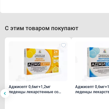
С этим товаром покупают
Аджисепт 0,6мг+1,2мг
Аджисепт 0,6мг+1
леденцы лекарстенные со
леденцы лекарст
вкусом и ароматом меда и
вкусом и аромато
лимона N24
эвкалипта N24