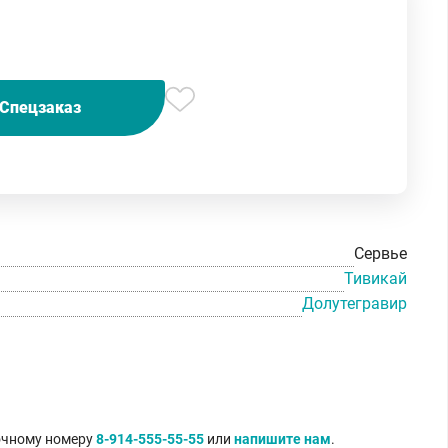
Спецзаказ
Сервье
Тивикай
Долутегравир
точному номеру
8-914-555-55-55
или
напишите нам
.