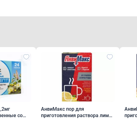
,2мг
АнвиМакс пор для
Анви
венные со
приготовления раствора лимон
приг
м ментола и
5 г пак.N3
лимо