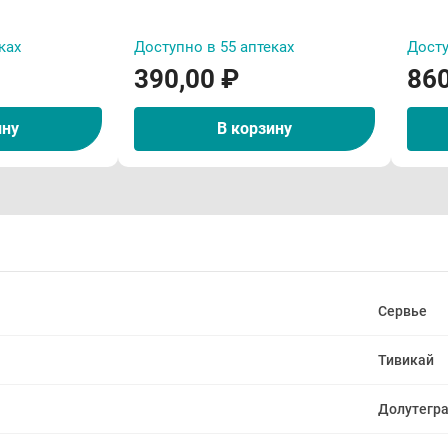
ках
Доступно в 55 аптеках
Досту
390,00 ₽
860
ину
В корзину
Сервье
Тивикай
Долутегр