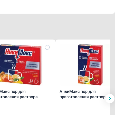
Макс пор для
АнвиМакс пор для
отовления раствора
приготовления раствора
н/мёд 5 г пакетики N12
лимон/мёд 5 г пак.N3