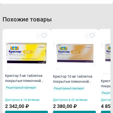
Похожие товары
Крестор 5 мг таблетки
Крестор 10 мг таблетки
покрытые пленочной
Кресто
покрытые пленочной
оболочкой N28
покрыт
оболочкой N28
Рецептурный препарат
Рецептурный препарат
оболоч
Рецепту
Доступно в 14 аптеках
Доступно в 22 аптеках
Доступн
2 342,00 ₽
2 380,00 ₽
4 855