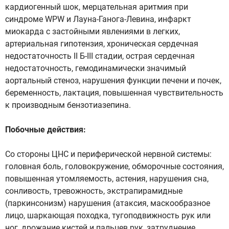
кардиогенный шок, мерцательная аритмия при
синдроме WPW и Лауна-Ганога-Левина, инфаркт
миокарда с застойными явлениями в легких,
артериальная гипотензия, хроническая сердечная
недостаточность II Б-III стадии, острая сердечная
недостаточность, гемодинамически значимый
аортальный стеноз, нарушения функции печени и почек,
беременность, лактация, повышенная чувствительность
к производным бензотиазепина.
Побочные действия:
Со стороны ЦНС и периферической нервной системы:
головная боль, головокружение, обморочные состояния,
повышенная утомляемость, астения, нарушения сна,
сонливость, тревожность, экстрапирамидные
(паркинсонизм) нарушения (атаксия, маскообразное
лицо, шаркающая походка, тугоподвижность рук или
ног, дрожание кистей и пальцев рук, затруднение