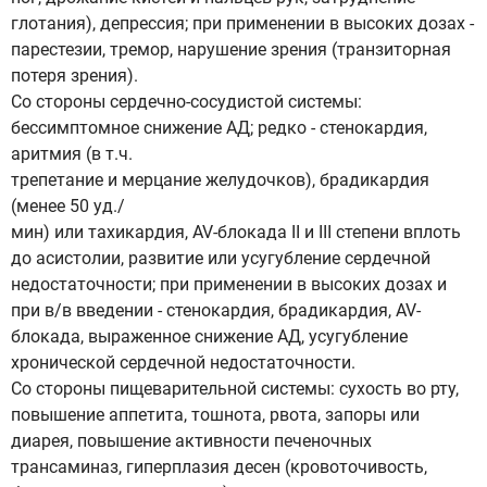
глотания), депрессия; при применении в высоких дозах -
парестезии, тремор, нарушение зрения (транзиторная
потеря зрения).
Со стороны сердечно-сосудистой системы:
бессимптомное снижение АД; редко - стенокардия,
аритмия (в т.ч.
трепетание и мерцание желудочков), брадикардия
(менее 50 уд./
мин) или тахикардия, AV-блокада II и III степени вплоть
до асистолии, развитие или усугубление сердечной
недостаточности; при применении в высоких дозах и
при в/в введении - стенокардия, брадикардия, AV-
блокада, выраженное снижение АД, усугубление
хронической сердечной недостаточности.
Со стороны пищеварительной системы: сухость во рту,
повышение аппетита, тошнота, рвота, запоры или
диарея, повышение активности печеночных
трансаминаз, гиперплазия десен (кровоточивость,