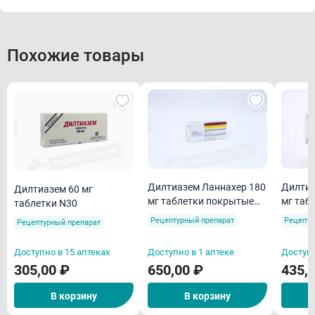
Похожие товары
Дилтиазем Ланнахер 180
Дилтиа
Дилтиазем 60 мг
мг таблетки покрытые
мг таб
таблетки N30
пленочной оболочкой
пленоч
Рецептурный препарат
Рецепту
Рецептурный препарат
пролонгированного
пролог
действия N30
Доступно в 15 аптеках
Доступно в 1 аптеке
Доступн
305,00 ₽
650,00 ₽
435,
В корзину
В корзину