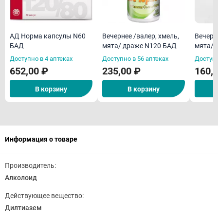
АД Норма капсулы N60
Вечернее /валер, хмель,
Вечерн
БАД
мята/ драже N120 БАД
мята/ 
Доступно в 4 аптеках
Доступно в 56 аптеках
Доступн
652,00 ₽
235,00 ₽
160,
В корзину
В корзину
Информация о товаре
Производитель:
Алколоид
Действующее вещество:
Дилтиазем