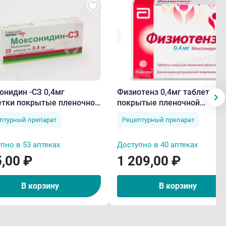
онидин -СЗ 0,4мг
Физиотенз 0,4мг таблетки
етки покрытые пленочной
покрытые пленочной
очкой N28
оболочкой N28
птурный препарат
Рецептурный препарат
пно в 53 аптеках
Доступно в 40 аптеках
,00 ₽
1 209,00 ₽
В корзину
В корзину