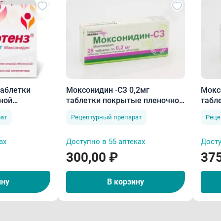
таблетки
Моксонидин -СЗ 0,2мг
Мокс
ной
таблетки покрытые пленочной
табл
оболочкой N28
обол
ат
Рецептурный препарат
Реце
ах
Доступно в 55 аптеках
Досту
300,00 ₽
375
ину
В корзину