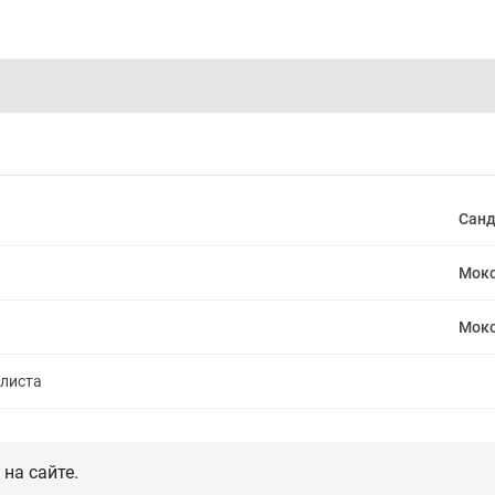
Санд
Мокс
Мок
алиста
на сайте.