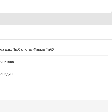
оз д.д./Пр.Салютас Фарма ГмбХ
онитекс
сонидин