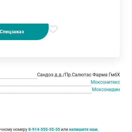
Спецзаказ
Сандоз д.д./Пр.Салютас Фарма ГмбХ
Моксонитекс
Моксонидин
точному номеру
8-914-555-55-55
или
напишите нам
.