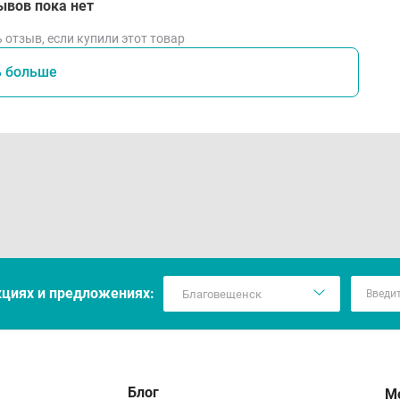
ывов пока нет
 отзыв, если купили этот товар
ь больше
кцияx и предложениях:
Блог
М