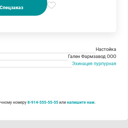
Спецзаказ
Настойка
Гален Фармзавод ООО
Эхинацея пурпурная
точному номеру
8-914-555-55-55
или
напишите нам
.