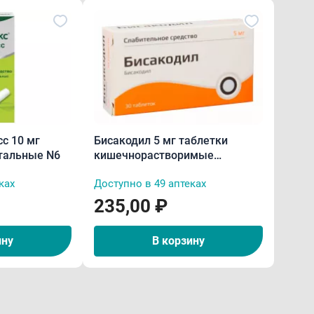
с 10 мг
Бисакодил 5 мг таблетки
тальные N6
кишечнорастворимые
покрытые пленочной
ках
Доступно в 49 аптеках
оболочкой N30 /Россия/
235,00 ₽
ину
В корзину