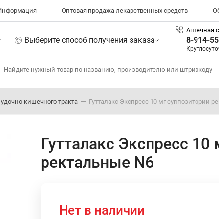
Информация
Оптовая продажа лекарственных средств
О
Аптечная с
Выберите способ получения заказа
8-914-55
Круглосуто
лудочно-кишечного тракта
Гутталакс Экспресс 10 мг суппозитории р
Гутталакс Экспресс 10 
ректальные N6
Нет в наличии