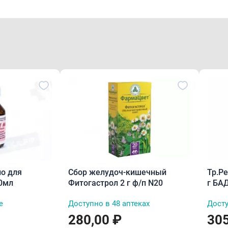
о для
Сбор желудоч-кишечный
Тр.Р
0мл
Фитогастрол 2 г ф/п N20
г БА
е
Доступно в 48 аптеках
Досту
280,00 ₽
305