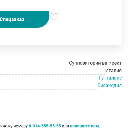
Спецзаказ
Суппозитории ваг/рект
Италия
Гутталакс
Бисакодил
точному номеру
8-914-555-55-55
или
напишите нам
.