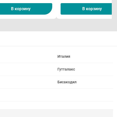
В корзину
В корзину
Италия
Гутталакс
Бисакодил