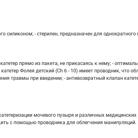
го силиконом; - стерилен, предназначен для однократного 
 катетер прямо из пакета, не прикасаясь к нему; - оптима
атетер Фолея детский (Ch 6 - 10) имеет проводник, что обл
ния травмы при введении; - антивозвратный клапан катет
 катетеризации мочевого пузыря и различных медицинских
водить с помощью проводника для облегчения манипуляций.