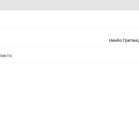
Нинбо Гритме
алиста