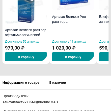
Артелак Всплеск Уно
Блефар
раствор
за век
офтальмологический
Артелак Всплеск раствор
увлажняющий 0,5мл N30
офтальмологический
увлажняющий 10мл
Доступно в 56 аптеках
Доступно в 11 аптеках
Доступн
970,00 ₽
1 020,00 ₽
590,
В корзину
В корзину
Информация о товаре
В наличии
Производитель:
Альфапластик Объединение ОАО