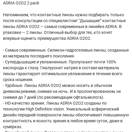
ADRIA O2O2 2 pack
Напоминаем, что контактные линзы нужно подбирать только
после консультации со специалистом! “Дышащие” контактные
линзы ADRIA O2O2 — самые современные в линейке ADRIA. В
упаковке — 2 линзы. Отличный выбор для тех, кто хочет
впервые оценить преимущества ADRIA O2O2.
- Самые современные. Силикон-гидрогелевые линзы, созданные
из материала последнего поколения.
- Супердышащие и увлажненные. Пропускают почти 100%
кислорода к глазу. Гиалуронат натрия в составе материала
линзы гарантирует оптимальное увлажнение в течение всего
срока ношения.
- Удобные. Линзы ADRIA O2O2 можно носить в обычном
дневном режиме, снимая на ночь. И в пролонгированном, не
снимая до 7 дней (по рекомендации офтальмолога).
- HD-качество зрения. Линзы ADRIA O2O2 созданы по
технологии High Definition vision. Уникальный асферический
дизайн передней поверхности линзы обеспечивает повышенную
контрастность и ясность зрения в любое время суток, даже в
сумерках.