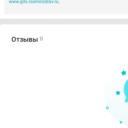
www.grls.rosminzdrav.ru
.
0
Отзывы