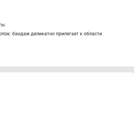
ты
опок: бандаж деликатно прилегает к области
лопок
операционного шва и особенностей фигуры
й шов
ется на застежку-липучку Velcro
ой или вместо нее
ения