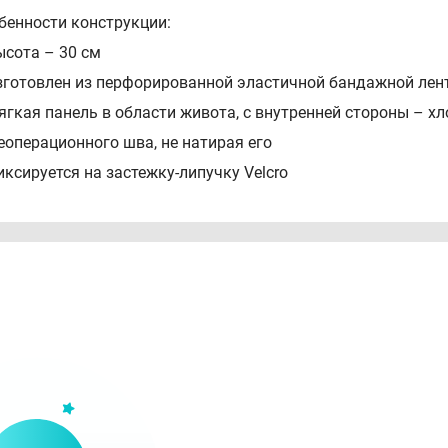
енности конструкции:
ысота – 30 см
зготовлен из перфорированной эластичной бандажной лен
ягкая панель в области живота, с внутренней стороны – хл
еоперационного шва, не натирая его
ксируется на застежку-липучку Velcro
остав: 38% полипропилен, 32% латекс, 15% полиэфир, 15% х
рукция по применению:
ысота бандажа подбирается в зависимости от длины после
андаж должен полностью перекрывать послеоперационны
адевается в положении лежа
ягкая панель ложится на послеоперационный шов и фиксиру
ля лежачих пациентов может применяться вместе с повязк
рименяется сразу после операции и до полного выздоровл