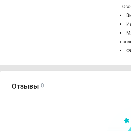
Особ
В
И
М
посл
Фи
С
Инст
0
Отзывы
В
Б
Н
М
Д
П