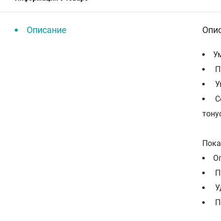
Описание
Опи
У
П
У
С
тону
Пока
О
П
У
П