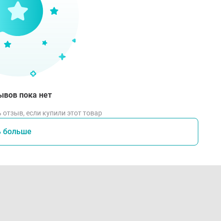
мендации по уходу:
екомендована ручная стирка при температуре 40 С, отдель
ства для деликатных тканей
е тереть и не выжимать изделие
осле стирки тщательно прополоскать
ывов пока нет
ушить в расправленном состоянии вдали от нагревательны
 отзыв, если купили этот товар
е гладить, не использовать растворители, отбеливатели и 
ранить изделие в сухом месте при комнатной температуре
ь больше
збегать попадания влаги, воздействия высоких температу
ивопоказания:
ткрытые раны в области применения бандажа
ндивидуальная непереносимость материалов изделия