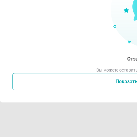
Реко
Р
сред
Н
П
Отз
С
Вы можете оставить
Н
Х
Показат
И
Прот
О
И