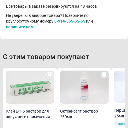
Все товары в заказе резервируются на 48 часов
Не уверены в выборе товара? Позвоните по
круглосуточному номеру
8-914-555-55-55
или
напишите нам
.
С этим товаром покупают
Перца 
Клей БФ-6 раствор для
Октенисепт раствор
25мл
наружного применения
250мл
15 г
(дезинфицирующее ср-
Рецепту