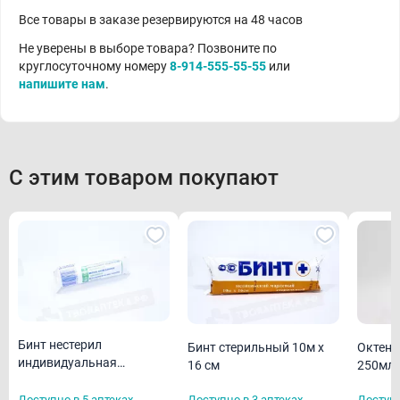
Все товары в заказе резервируются на 48 часов
Не уверены в выборе товара? Позвоните по
круглосуточному номеру
8-914-555-55-55
или
напишите нам
.
С этим товаром покупают
Бинт нестерил
Бинт стерильный 10м х
Октени
индивидуальная
16 см
250мл
упаковка 5м х 10 см
(дезин
Доступно в 5 аптеках
Доступно в 3 аптеках
Доступн