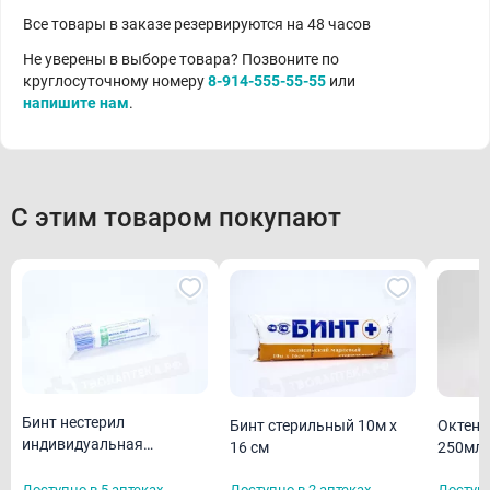
Все товары в заказе резервируются на 48 часов
Не уверены в выборе товара? Позвоните по
круглосуточному номеру
8-914-555-55-55
или
напишите нам
.
С этим товаром покупают
Бинт нестерил
Бинт стерильный 10м х
Октени
индивидуальная
16 см
250мл
упаковка 5м х 10 см
(дезин
Доступно в 5 аптеках
Доступно в 2 аптеках
Доступн