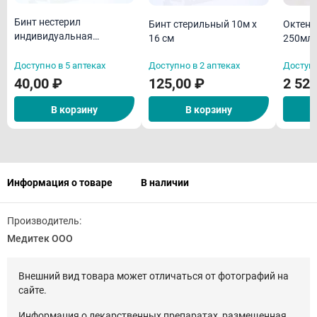
Бинт нестерил
Бинт стерильный 10м х
Октени
индивидуальная
16 см
250мл
упаковка 5м х 10 см
(дезин
Доступно в 5 аптеках
Доступно в 2 аптеках
Доступн
во)
40,00 ₽
125,00 ₽
2 520
В корзину
В корзину
Информация о товаре
В наличии
Производитель:
Медитек ООО
Внешний вид товара может отличаться от фотографий на
сайте.
Информация о лекарственных препаратах, размещенная