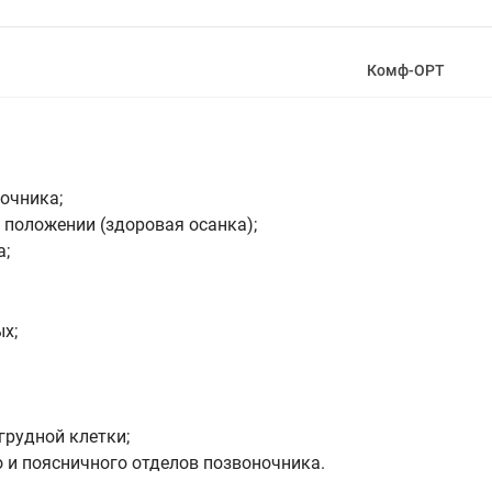
Комф-ОРТ
очника;
положении (здоровая осанка);
а;
х;
рудной клетки;
о и поясничного отделов позвоночника.