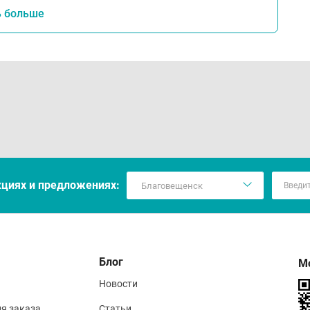
ь больше
кцияx и предложениях:
Блог
М
Новости
ия заказа
Статьи