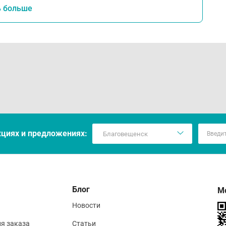
ь больше
кцияx и предложениях:
Блог
М
Новости
ия заказа
Статьи