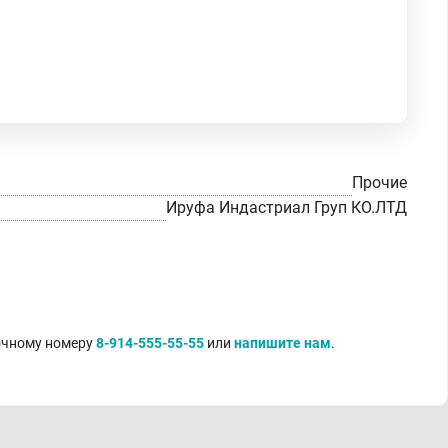
Прочие
Ируфа Индастриал Груп КО.ЛТД
точному номеру
8-914-555-55-55
или
напишите нам
.