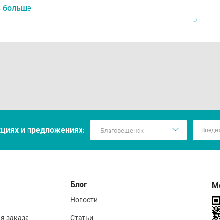
ь больше
кцияx и предложениях:
Блог
М
Новости
ия заказа
Статьи