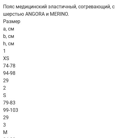
Пояс медицинский эластичный, согревающий, с
шерстью ANGORA и MERINO.
Размер
a, см
b, см
h, см
1
XS
74-78
94-98
29
2
S
79-83
99-103
29
3
M