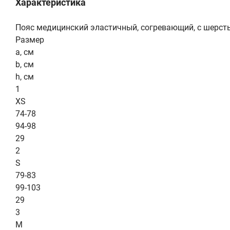
Характеристика
Пояс медицинский эластичный, согревающий, с шерст
Размер
a, см
b, см
h, см
1
XS
74-78
94-98
29
2
S
79-83
99-103
29
3
M