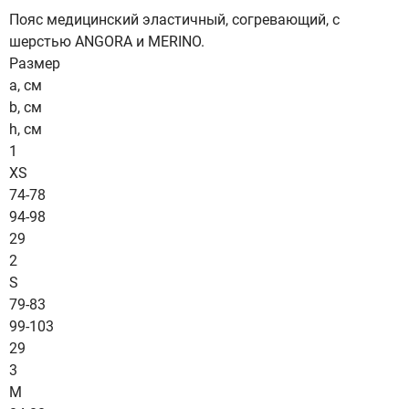
Пояс медицинский эластичный, согревающий, с
шерстью ANGORA и MERINO.
Размер
a, см
b, см
h, см
1
XS
74-78
94-98
29
2
S
79-83
99-103
29
3
M