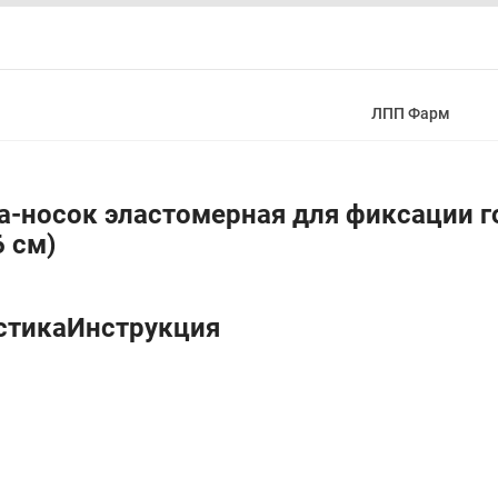
ЛПП Фарм
-носок эластомерная для фиксации го
 см)
стикаИнструкция