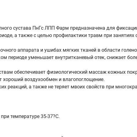
пного сустава ПнГс ЛПП Фарм предназначена для фиксаци
иоде, а также с целью профилактики травм при занятиях
чного аппарата и ушибах мягких тканей в области голено
ом периоде уменьшает внутритканевый отек, снижает боле
ствам обеспечивает физиологический массаж кожных покр
ет хороший воздухообмен и влагопоглощение.
их реакций, а также не теряет мвоих свойств при многокр
 при температуре 35-37?C.