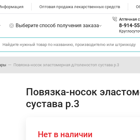
Информация
Оптовая продажа лекарственных средств
О
Аптечная с
Выберите способ получения заказа
8-914-55
Круглосуто
ары
Повязка-носок эластомерная д/голеностоп сустава р.3
Повязка-носок эластом
сустава р.3
Нет в наличии