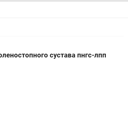
леностопного сустава пнгс-лпп