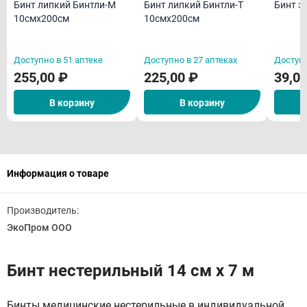
Бинт липкий Бинтли-М
Бинт липкий Бинтли-Т
Бинт э
10смх200см
10смх200см
Доступно в 51 аптеке
Доступно в 27 аптеках
Доступн
255,00 ₽
225,00 ₽
39,0
В корзину
В корзину
Информация о товаре
Производитель:
ЭкоПром ООО
Бинт нестерильный 14 см х 7 м
Бинты медицинские нестерильные в индивидуальной