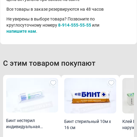
Все товары в заказе резервируются на 48 часов
Не уверены в выборе товара? Позвоните по
круглосуточному номеру
8-914-555-55-55
или
напишите нам
.
С этим товаром покупают
Бинт нестерил
Бинт стерильный 10м х
Клей Б
индивидуальная
16 см
наружн
упаковка 5м х 10 см
15 г