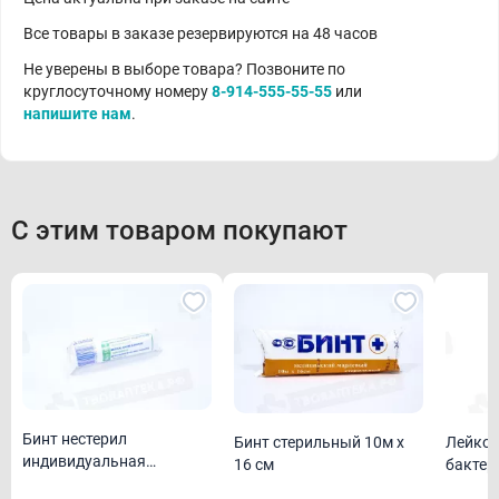
Все товары в заказе резервируются на 48 часов
Не уверены в выборе товара? Позвоните по
круглосуточному номеру
8-914-555-55-55
или
напишите нам
.
С этим товаром покупают
Бинт нестерил
Бинт стерильный 10м х
Лейкоп
индивидуальная
16 см
упаковка 5м х 10 см