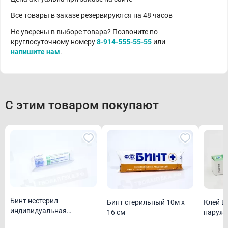
Все товары в заказе резервируются на 48 часов
Не уверены в выборе товара? Позвоните по
круглосуточному номеру
8-914-555-55-55
или
напишите нам
.
С этим товаром покупают
Бинт нестерил
Бинт стерильный 10м х
Клей Б
индивидуальная
16 см
наружн
упаковка 5м х 10 см
15 г