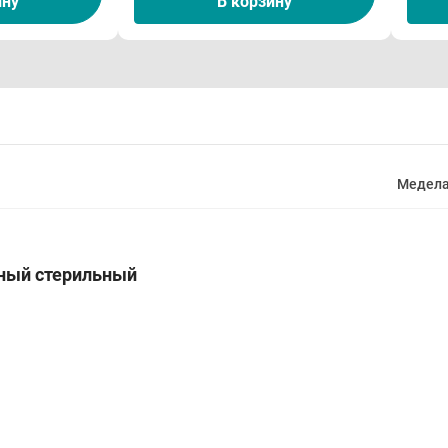
ину
В корзину
Медел
ный стерильный