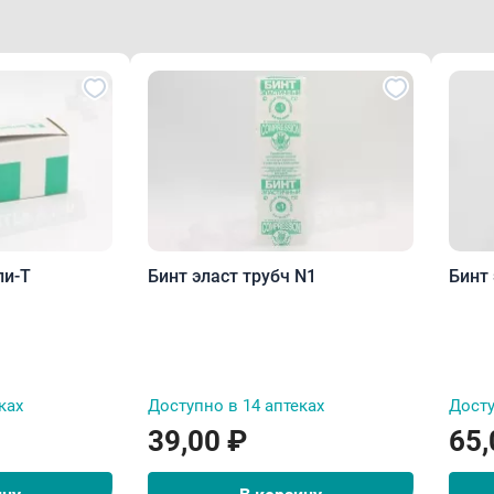
ли-Т
Бинт эласт трубч N1
Бинт 
ках
Доступно в 14 аптеках
Досту
39,00 ₽
65,