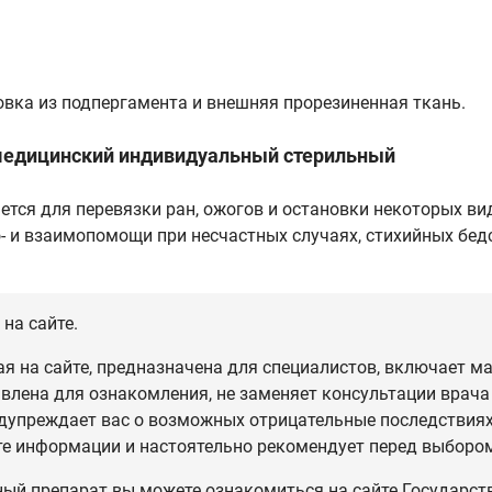
овка из подпергамента и внешняя прорезиненная ткань.
медицинский индивидуальный стерильный
тся для перевязки ран, ожогов и остановки некоторых ви
 и взаимопомощи при несчастных случаях, стихийных бедс
на сайте.
 на сайте, предназначена для специалистов, включает ма
влена для ознакомления, не заменяет консультации врача
дупреждает вас о возможных отрицательные последствиях,
те информации и настоятельно рекомендует перед выбором
ный препарат вы можете ознакомиться на сайте Государст