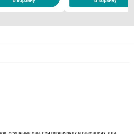
В корзину
В корзину
к, осушения ран, при перевязках и операциях, для