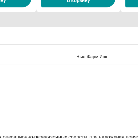
ину
В корзину
Нью-Фарм Инк
операционно-перевязочных средств, для наложения повязо