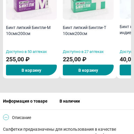
Бинт н
Бинт липкий Бинтли-М
Бинт липкий Бинтли-Т
индиви
10смх200см
10смх200см
Доступно в 50 аптеках
Доступно в 27 аптеках
Доступн
255,00 ₽
225,00 ₽
40,0
В корзину
В корзину
Информация о товаре
В наличии
Описание
Салфетки предназначены для использования в качестве