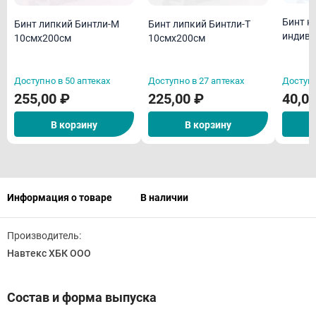
Бинт н
Бинт липкий Бинтли-М
Бинт липкий Бинтли-Т
индиви
10смх200см
10смх200см
Доступно в 50 аптеках
Доступно в 27 аптеках
Доступн
255,00 ₽
225,00 ₽
40,0
В корзину
В корзину
Информация о товаре
В наличии
Производитель:
Навтекс ХБК ООО
Состав и форма выпуска