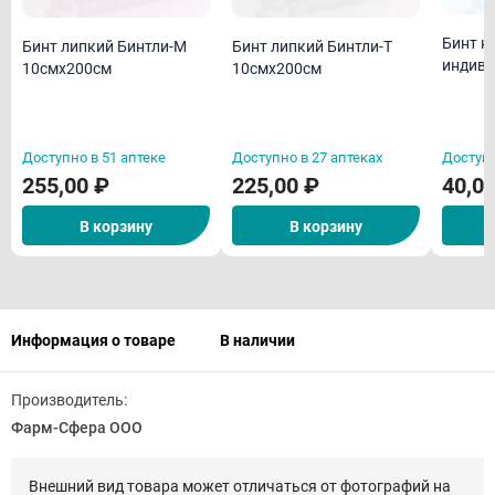
Бинт н
Бинт липкий Бинтли-М
Бинт липкий Бинтли-Т
индиви
10смх200см
10смх200см
Доступно в 51 аптеке
Доступно в 27 аптеках
Доступн
255,00 ₽
225,00 ₽
40,0
В корзину
В корзину
Информация о товаре
В наличии
Производитель:
Фарм-Сфера ООО
Внешний вид товара может отличаться от фотографий на