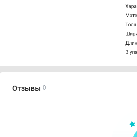
Хара
Мате
Толщ
Шири
Длина
В уп
0
Отзывы