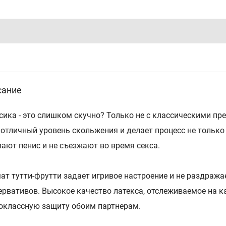
сание
сика - это слишком скучно? Только не с классическими през
 отличный уровень скольжения и делает процесс не тольк
ают пенис и не съезжают во время секса.
ат тутти-фрутти задает игривое настроение и не раздража
ервативов. Высокое качество латекса, отслеживаемое на к
оклассную защиту обоим партнерам.