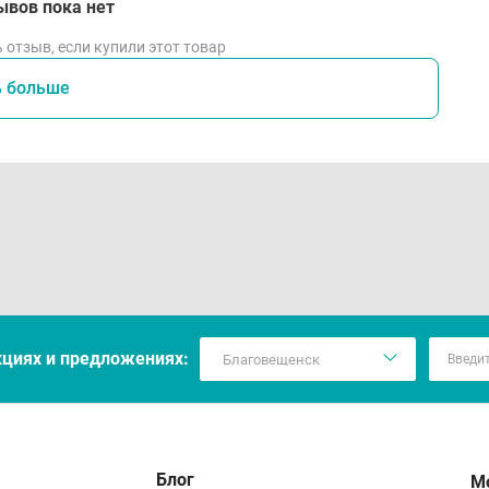
ывов пока нет
 отзыв, если купили этот товар
ь больше
кцияx и предложениях:
Блог
М