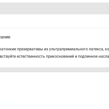
сание
ратонкие презервативы из ультрапремиального латекса, к
вствуйте естественность прикосновений и подлинное насл