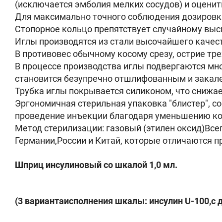
(исключается эмболия мелких сосудов) и оцени
Для максимально точного соблюдения дозировки
Стопорное кольцо препятствует случайному вы
Иглы производятся из стали высочайшего качест
В противовес обычному косому срезу, острие т
В процессе производства иглы подвергаются мно
становится безупречно отшлифованным и закал
Трубка иглы покрывается силиконом, что снижа
Эргономичная стерильная упаковка "блистер", с
проведение инъекции благодаря уменьшению ко
Метод стерилизации: газовый (этилен оксид)Вс
Германии,России и Китай, которые отличаются 
Шприц инсулиновый со шкалой 1,0 мл.
(3 вариантаисполнения шкалы: инсулин U-100,с 