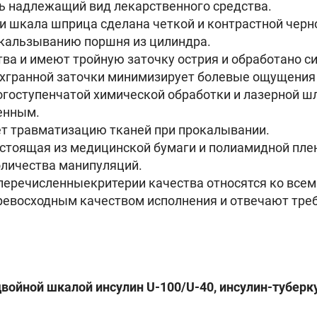
ть надлежащий вид лекарственного средства.
 шкала шприца сделана четкой и контрастной черно
скальзыванию поршня из цилиндра.
ва и имеют тройную заточку острия и обработано с
рехгранной заточки минимизирует болевые ощущения
гоступенчатой химической обработки и лазерной шл
енным.
ет травматизацию тканей при прокалывании.
остоящая из медицинской бумаги и полиамидной плен
личества манипуляций.
еперечисленныекритерии качества относятся ко все
превосходным качеством исполнения и отвечают тре
двойной шкалой инсулин U-100/U-40, инсулин-туберку