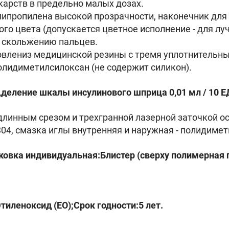
карств в предельно малых дозах.
ипропилена высокой прозрачности, наконечник для 
го цвета (допускается цветное исполнение - для л
т скольжению пальцев.
овлениз медицинской резины с тремя уплотнительн
полидиметилсилоксан (не содержит силикон).
деление шкалы инсулинового шприца 0,01 мл / 10 ЕД
длинным срезом и трехгранной лазерной заточкой ост
04, смазка иглы внутренняя и наружная - полидимет
вка индивидуальная:Блистер (сверху полимерная п
иленоксид (ЕО);Срок годности:5 лет.