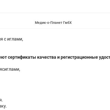
Медик-о-Планет ГмбХ
 с иглами,
ют сертификаты качества и регистрационные удос
ясиглами,
я.
ку.