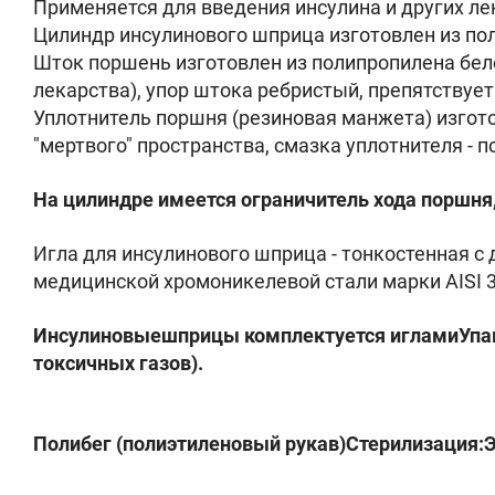
Применяется для введения инсулина и других ле
Цилиндр инсулинового шприца изготовлен из пол
Шток поршень изготовлен из полипропилена бело
лекарства), упор штока ребристый, препятствуе
Уплотнитель поршня (резиновая манжета) изгот
"мертвого" пространства, смазка уплотнителя - 
На цилиндре имеется ограничитель хода поршня,
Игла для инсулинового шприца - тонкостенная с 
медицинской хромоникелевой стали марки AISI 3
Инсулиновыешприцы комплектуется игламиУпако
токсичных газов).
Полибег (полиэтиленовый рукав)Стерилизация:Эт