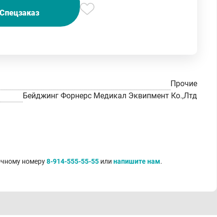
Спецзаказ
Прочие
Бейджинг Форнерс Медикал Эквипмент Ко.,Лтд
точному номеру
8-914-555-55-55
или
напишите нам
.