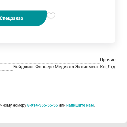
Спецзаказ
Прочие
Бейджинг Форнерс Медикал Эквипмент Ко.,Лтд
точному номеру
8-914-555-55-55
или
напишите нам
.