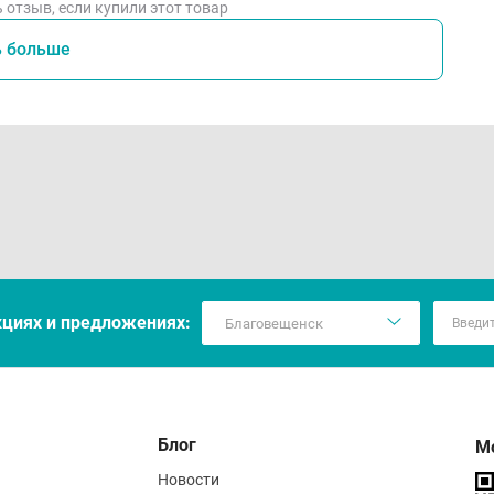
 отзыв, если купили этот товар
ь больше
кцияx и предложениях:
Блог
М
Новости