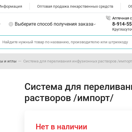
Информация
Оптовая продажа лекарственных средств
О
Аптечная с
Выберите способ получения заказа
8-914-55
Круглосуто
ы и иглы
Система для переливания инфузионных растворов /импорт
Система для перелива
растворов /импорт/
Нет в наличии