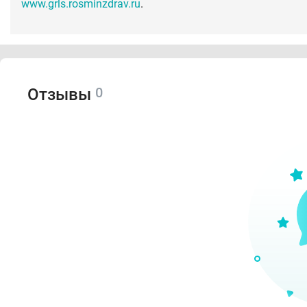
www.grls.rosminzdrav.ru
.
0
Отзывы