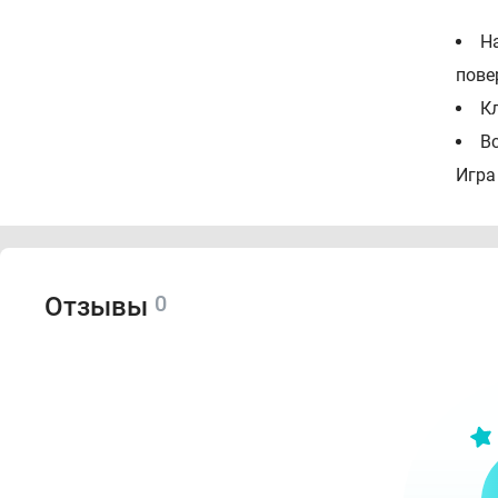
Н
пове
К
В
Игра
0
Отзывы