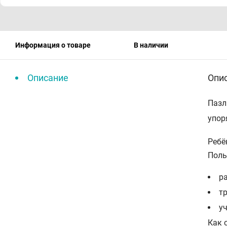
Информация о товаре
В наличии
Описание
Опи
Пазл
упор
Ребё
Поль
р
т
у
Как 