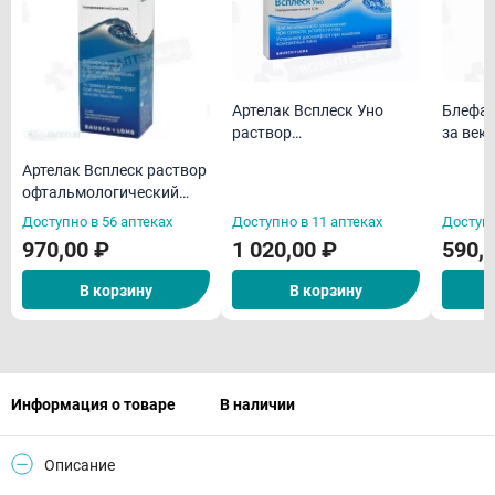
Артелак Всплеск Уно
Блефар
раствор
за век
офтальмологический
Артелак Всплеск раствор
увлажняющий 0,5мл N30
офтальмологический
увлажняющий 10мл
Доступно в 56 аптеках
Доступно в 11 аптеках
Доступн
970,00 ₽
1 020,00 ₽
590,
В корзину
В корзину
Информация о товаре
В наличии
Описание