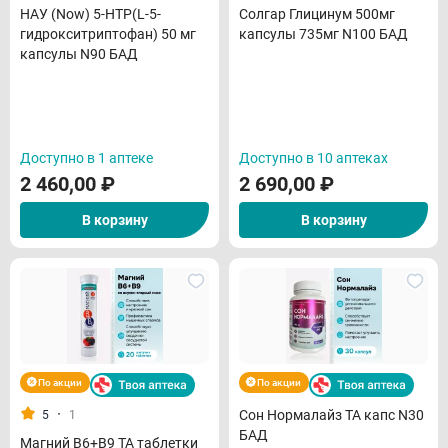
НАУ (Now) 5-HTP(L-5-
Солгар Глицинум 500мг
гидрокситриптофан) 50 мг
капсулы 735мг N100 БАД
капсулы N90 БАД
Доступно в 1 аптеке
Доступно в 10 аптеках
2 460,00
₽
2 690,00
₽
В корзину
В корзину
По акции
По акции
·
Сон Нормалайз ТА капс N30
5
1
БАД
Магний В6+В9 ТА таблетки