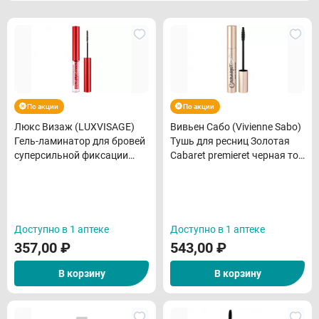
По акции
По акции
Люкс Визаж (LUXVISAGE)
Вивьен Сабо (Vivienne Sabo)
Гель-ламинатор для бровей
Тушь для ресниц Золотая
суперсильной фиксации
Cabaret premieret черная тон
BROW LAMINATOR &
01 9 мл
EXTREME FIX 24h 4,2 г
Доступно в 1 аптеке
Доступно в 1 аптеке
357,00
₽
543,00
₽
В корзину
В корзину