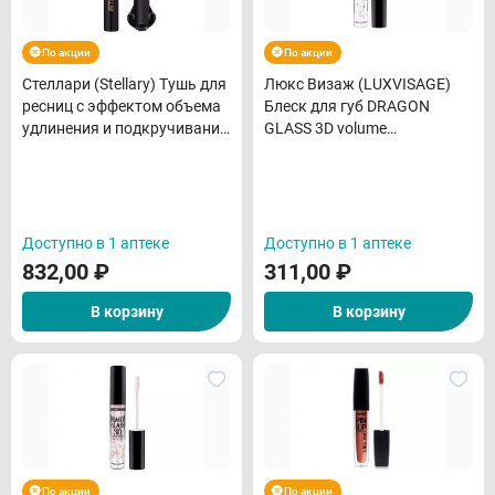
По акции
По акции
Стеллари (Stellary) Тушь для
Люкс Визаж (LUXVISAGE)
ресниц с эффектом объема
Блеск для губ DRAGON
удлинения и подкручивания
GLASS 3D volume
Hypnotic Cobra черный тон
прозрачный тон 01 3 мл
01
Доступно в 1 аптеке
Доступно в 1 аптеке
832,00
₽
311,00
₽
В корзину
В корзину
По акции
По акции