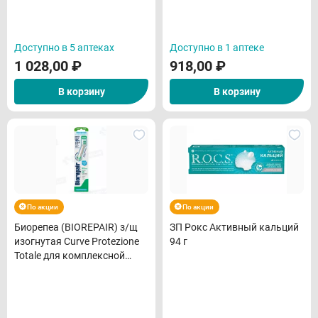
Доступно в 5 аптеках
Доступно в 1 аптеке
1 028,00
₽
918,00
₽
В корзину
В корзину
По акции
По акции
Биорепеа (BIOREPAIR) з/щ
ЗП Рокс Активный кальций
изогнутая Curve Protezione
94 г
Totale для комплексной
защиты