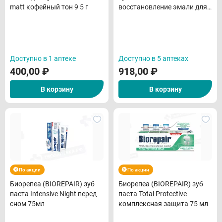
matt кофейный тон 9 5 г
восстановление эмали для
чувствительных зубов 75 мл
Доступно в 1 аптеке
Доступно в 5 аптеках
400,00
₽
918,00
₽
В корзину
В корзину
По акции
По акции
Биорепеа (BIOREPAIR) зуб
Биорепеа (BIOREPAIR) зуб
паста Intensive Night перед
паста Total Protective
сном 75мл
комплексная защита 75 мл