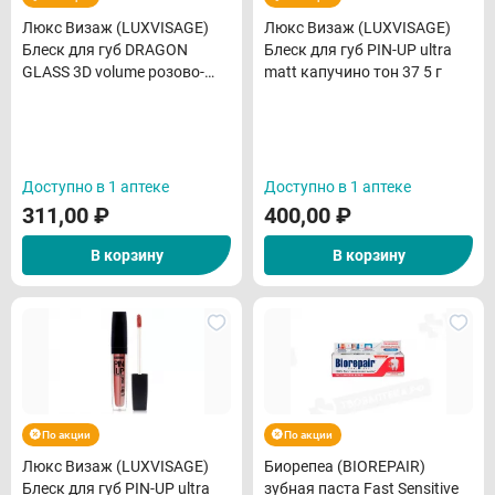
Люкс Визаж (LUXVISAGE)
Люкс Визаж (LUXVISAGE)
Блеск для губ DRAGON
Блеск для губ PIN-UP ultra
GLASS 3D volume розово-
matt капучино тон 37 5 г
сиреневый тон 02 3мл
Доступно в 1 аптеке
Доступно в 1 аптеке
311,00
₽
400,00
₽
В корзину
В корзину
По акции
По акции
Люкс Визаж (LUXVISAGE)
Биорепеа (BIOREPAIR)
Блеск для губ PIN-UP ultra
зубная паста Fast Sensitive