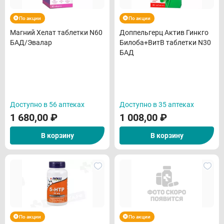
По акции
По акции
Магний Хелат таблетки N60
Доппельгерц Актив Гинкго
БАД/Эвалар
Билоба+ВитВ таблетки N30
БАД
Доступно в 56 аптеках
Доступно в 35 аптеках
1 680,00
₽
1 008,00
₽
В корзину
В корзину
По акции
По акции