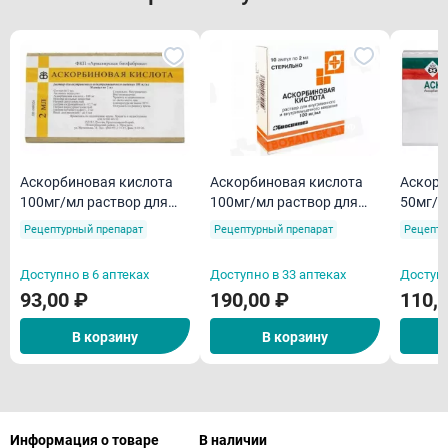
Аскорбиновая кислота
Аскорбиновая кислота
Аскорб
100мг/мл раствор для
100мг/мл раствор для
50мг/м
внутривенного и
внутривенного и
внутри
Рецептурный препарат
Рецептурный препарат
Рецепту
внутримышечного
внутримышечного
внутр
введения 2мл ампулы
введения 2мл ампулы
введен
Доступно в 6 аптеках
Доступно в 33 аптеках
Доступн
N10
N10
93,00 ₽
190,00 ₽
110,
В корзину
В корзину
Информация о товаре
В наличии