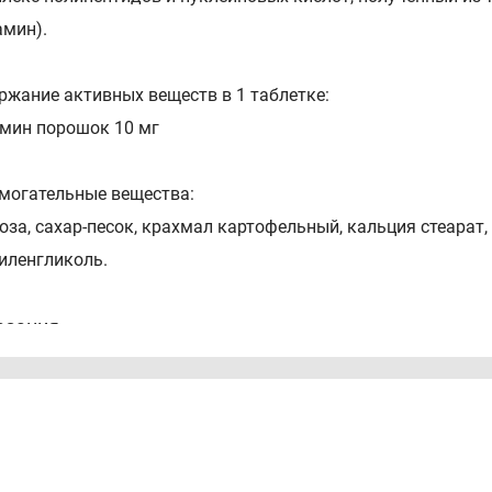
амин).
ржание активных веществ в 1 таблетке:
мин порошок 10 мг
могательные вещества:
оза, сахар-песок, крахмал картофельный, кальция стеарат
иленгликоль.
азания
честве биологически активной добавки к пище - источника
емическая болезнь сердца;
стояния после острого инфаркта миокарда;
стинфарктный кардиосклероз;