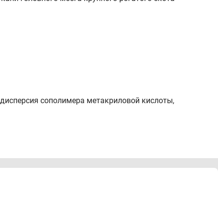
, дисперсия сополимера метакриловой кислоты,
 полипептидов и нуклеиновых кислот при: