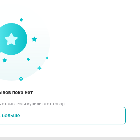
окардиты различной этиологии;
окардиодистрофия;
оническая сердечно-легочная недостаточность;
вматизм сердца;
следствия операций на сердце и коронарных сосудах;
росклероз;
следствия ранений сердца;
портивное сердце»;
ширная гериатрическая практика.
ывов пока нет
тивопоказания
 отзыв, если купили этот товар
ь больше
видуальная непереносимость компонентов продукта; бере
енением проконсультироваться с врачом. Не является ле