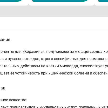
сание
оненты для «Корамина», получаемые из мышцы сердца кру
ов и нуклеопротеидов, строго специфичных для нормальн
рательным действием на клетки миокарда, способствует 
шает ее устойчивость при ишемической болезни и обеспеч
тав
вное вещество:
лекс полипептидов и нуклеиновых кислот, полученный из т