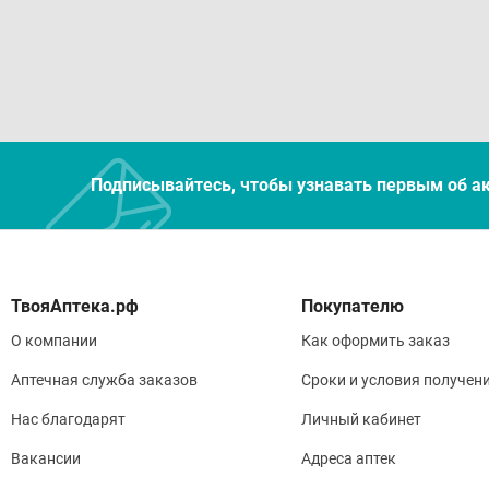
Спо
Кора
назн
опти
Подписывайтесь, чтобы узнавать первым об а
Лек
Совм
«Рен
Покупателю
О компании
Как оформить заказ
Усло
Аптечная служба заказов
Сроки и условия получен
Прод
Нас благодарят
Личный кабинет
Вакансии
Адреса аптек