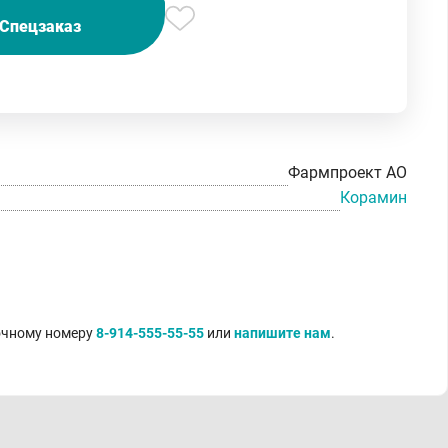
Спецзаказ
Фармпроект АО
Корамин
точному номеру
8-914-555-55-55
или
напишите нам
.