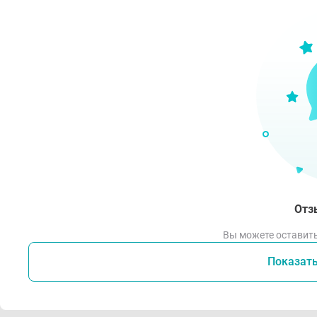
• ми
• ми
• хр
• ре
• по
• ате
• по
• «с
• об
Отз
Про
Вы можете оставить
Показат
Инди
прим