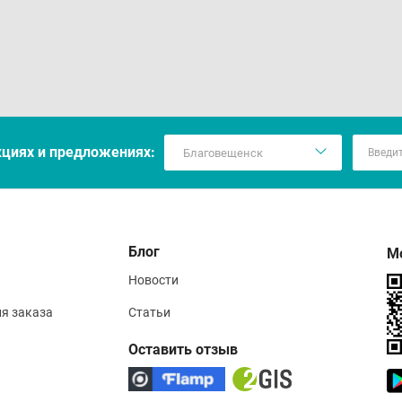
соб применения
мин® рекомендуется принимать внутрь за 10-15 мин до ед
ачают по 1-3 таб. 2-3 раза/сут. Продолжительность примене
мальным является проведение повторного курса через 3-6
кцияx и предложениях:
арственное взаимодействие
естим с питательными веществами и лекарственными сред
исамин».
Блог
М
Новости
вия хранения
ия заказа
Статьи
укт следует хранить в сухом, недоступном для детей месте 
Оставить отзыв