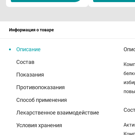
Информация о товаре
Описание
Опи
Состав
Комп
белк
Показания
изби
Противопоказания
повы
Способ применения
Сос
Лекарственное взаимодействие
Условия хранения
Акти
Комп