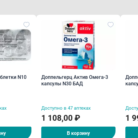
мг таблетки N10
Доппельгерц Актив Омега-3
Допп
капсулы N30 БАД
капс
ках
Доступно в 47 аптеках
Досту
1 108,00 ₽
1 9
ину
В корзину