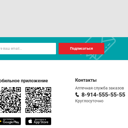
ы, запивая водой, не разжевывая. Взрослым
ния - 10-14 дней. При хронической патологии
 месяцев.
Подписаться
ствами. Совместим с «Вазаламин», «Гепатамин»,
Контакты
обильное приложение
Аптечная служба заказов
8-914-555-55-55
Круглосуточно
при температуре от 2°С до 25°С.