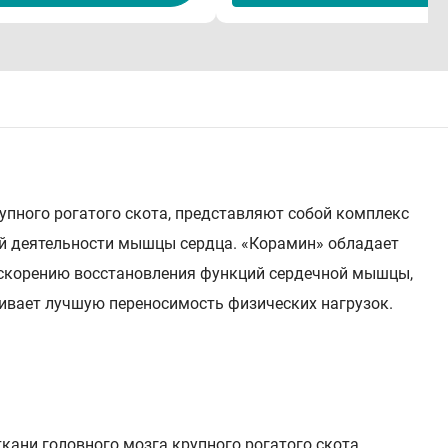
пного рогатого скота, представляют собой комплекс
ой деятельности мышцы сердца. «Корамин» обладает
ускорению восстановления функций сердечной мышцы,
ивает лучшую переносимость физических нагрузок.
кани головного мозга крупного рогатого скота