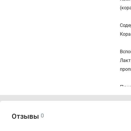
(кор
Соде
Кора
Вспо
Лакт
проп
Пок
В ка
• иш
0
Отзывы
• со
• по