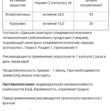
активные
уровня
порции (2 капсулы), мг
вещества
потребления*
Флаволигнаны
не менее 28,0
93
Куркумин
не менее 10,0
20
*согласно «Единым санитарно-эпидемиологическим и
гигиеническим требованиям к продукции (товарам),
подлежащей санитарно-эпидемиологическому надзору
(контролю)», Глава II, Раздел 1, Приложение 5
Рекомендации по применению: взрослым по 1 капсуле 2 раза в
день перед едой.
Продолжительность приема – 1 месяц. При необходимости
прием БАД можно повторить.
Противопоказания:
индивидуальная непереносимость
компонентов БАД, беременность, кормление грудью.
Перед применением рекомендуется проконсультироваться с
врачом.